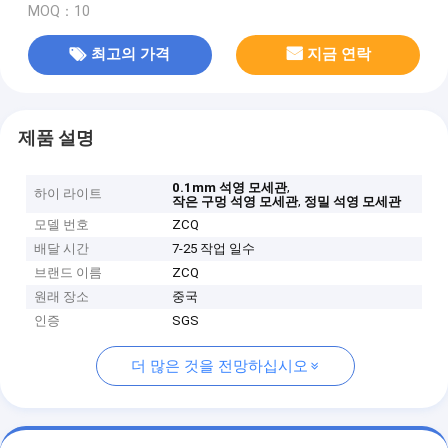
MOQ：10
최고의 가격
지금 연락
제품 설명
,
0.1mm 석영 모세관
하이 라이트
,
작은 구멍 석영 모세관
정밀 석영 모세관
모델 번호
ZCQ
배달 시간
7-25 작업 일수
브랜드 이름
ZCQ
원래 장소
중국
인증
SGS
더 많은 것을 전망하십시오