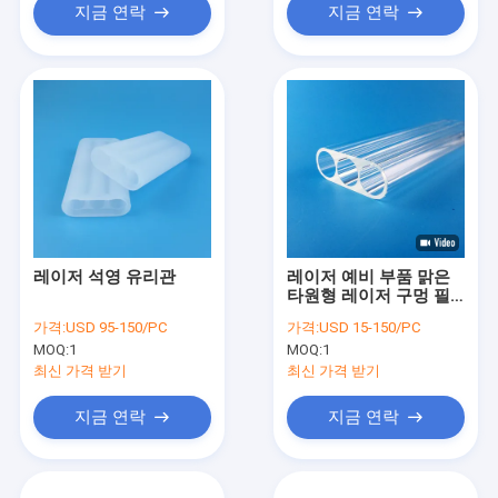
지금 연락
지금 연락
레이저 석영 유리관
레이저 예비 부품 맑은
타원형 레이저 구멍 필
터 다 구멍 레이저 흐름
가격:
USD 95-150/PC
가격:
USD 15-150/PC
튜브
MOQ:
1
MOQ:
1
최신 가격 받기
최신 가격 받기
지금 연락
지금 연락