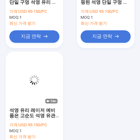
단일 구멍 석영 유리 레
핑된 석영 단일 구멍 레
석영 유리 가공
이저 유관
이저 유관
가격:
USD 95-150/PC
가격:
USD 95-150/PC
MOQ:
석영 유리관
1
MOQ:
1
최신 가격 받기
최신 가격 받기
석영 모세관
지금 연락
지금 연락
붕규산 유리관
석영 유리 막대
레이저 예비 부품
이산화규소 스퍼터링 타겟
석영 장치
석영 유리 레이저 예비
석영 유리판
품은 고순도 석영 유관
을 특화합니다
가격:
USD 95-150/PC
맞춤형 유리 부품
MOQ:
1
최신 가격 받기