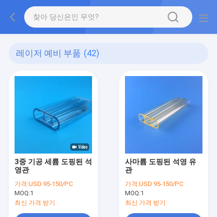
레이저 예비 부품
(42)
3중 기공 세륨 도핑된 석
사마륨 도핑된 석영 유
영관
관
가격:
USD 95-150/PC
가격:
USD 95-150/PC
MOQ:
1
MOQ:
1
최신 가격 받기
최신 가격 받기