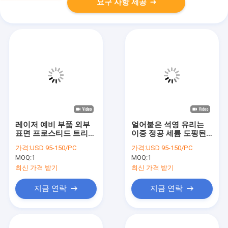
요구 사항 제공
레이저 예비 부품 외부
얼어붙은 석영 유리는
표면 프로스티드 트리플
이중 정공 세륨 도핑된
보어 석영 유리 튜브
석영 유관을 관을 답니
가격:
USD 95-150/PC
가격:
USD 95-150/PC
다
MOQ:
1
MOQ:
1
최신 가격 받기
최신 가격 받기
지금 연락
지금 연락