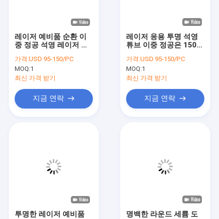
VR 쇼
우리 에 관한 것
레이저 예비품 순환 이
레이저 응용 투명 석영
중 정공 석영 레이저 유
튜브 이중 정공은 150
공장 투어
리관을 깨끗이 하세요
밀리미터를 확장했습니
가격:
USD 95-150/PC
가격:
USD 95-150/PC
다
MOQ:
1
MOQ:
1
품질 관리
최신 가격 받기
최신 가격 받기
저희와 연락
지금 연락
지금 연락
뉴스
사건
인용 을 요청 하십시오
광학 석영 유리
투명한 레이저 예비품
명백한 라운드 세륨 도