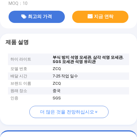
MOQ：10
최고의 가격
지금 연락
제품 설명
,
,
부식 방지 석영 모세관
삼각 석영 모세관
하이 라이트
SGS 모세관 석영 유리관
모델 번호
ZCQ
배달 시간
7-25 작업 일수
브랜드 이름
ZCQ
원래 장소
중국
인증
SGS
더 많은 것을 전망하십시오