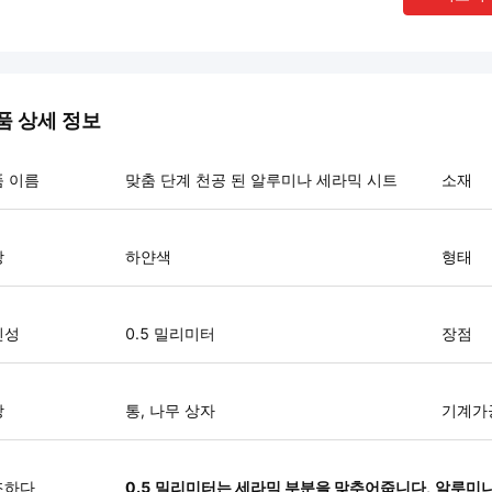
품 상세 정보
 이름
맞춤 단계 천공 된 알루미나 세라믹 시트
소재
상
하얀색
형태
인성
0.5 밀리미터
장점
장
통, 나무 상자
기계가
조하다
0.5 밀리미터는 세라믹 부분을 맞추어줍니다
,
알루미나