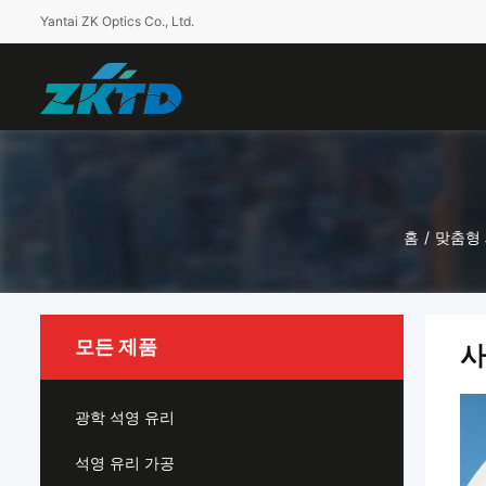
Yantai ZK Optics Co., Ltd.
홈
/
맞춤형
모든 제품
사
광학 석영 유리
석영 유리 가공