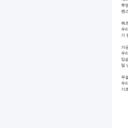
투명
랜스
쿼츠
우리
기 
가공
우리
있습
및 
무결
우리
기초