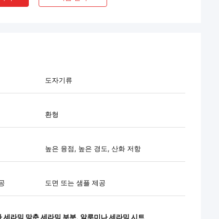
도자기류
환형
높은 융점, 높은 경도, 산화 저항
공
도면 또는 샘플 제공
 세라믹 맞춘 세라믹 부분
,
알루미나 세라믹 시트