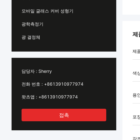
모바일 글래스 커버 성형기
광학측정기
제
광 결정체
제품
담당자 :
Sherry
색
전화 번호 :
+8613910977974
용
왓츠앱 :
+8613910977974
접촉
포
강