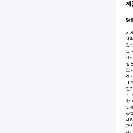
제
맞춤
기
세라
있습
열 
세라
성은
도가
전
대부
전기
기 
할 
있습
화
세라
광
세라