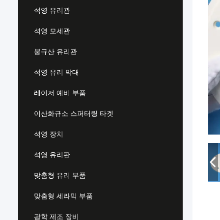
석영 유리관
석영 모세관
붕규산 유리관
석영 유리 막대
레이저 예비 부품
이산화규소 스퍼터링 타겟
석영 장치
석영 유리판
맞춤형 유리 부품
맞춤형 세라믹 부품
광학 제조 장비