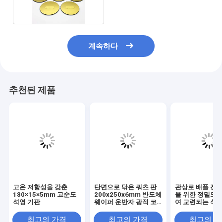
계속하다
추천된 제품
고온 저항성을 갖춘
단면으로 닦은 쿼츠 판
관상로 배플 진공
180×15×5mm 고순도
200x250x6mm 반도체
을 위한 정밀도에
석영 기판
웨이퍼 운반자 광적 코
여 교련되는 석영
팅 장착 장치
290x6x40mm
수성
최고의 가격
최고의 가격
최고의 