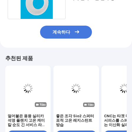
정밀
계속하다
추천된 제품
얼어붙은 용융 실리카
좋은 조각 Sio2 스퍼터
CNC는 타겟 미
석영 플랜지 고온 캐미
표적 고온 레지스턴트
서피스를 스퍼
칼 순도 긴 서비스 라이
방습
는 이산화 실리콘
프
리했습니다