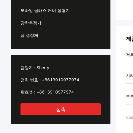
모바일 글래스 커버 성형기
광학측정기
광 결정체
제
적
담당자 :
Sherry
처
전화 번호 :
+8613910977974
왓츠앱 :
+8613910977974
모
접촉
강