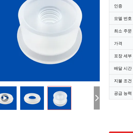
인증
모델 번호
최소 주문
가격
포장 세부
배달 시간
지불 조건
공급 능력