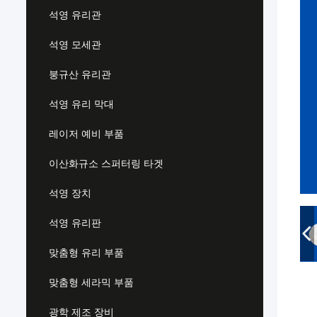
석영 유리관
석영 모세관
붕규산 유리관
석영 유리 막대
레이저 예비 부품
이산화규소 스퍼터링 타겟
석영 장치
석영 유리판
맞춤형 유리 부품
맞춤형 세라믹 부품
광학 제조 장비