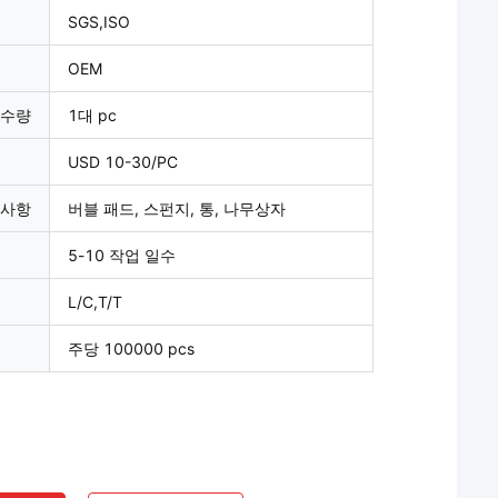
SGS,ISO
OEM
 수량
1대 pc
USD 10-30/PC
 사항
버블 패드, 스펀지, 통, 나무상자
5-10 작업 일수
L/C,T/T
주당 100000 pcs