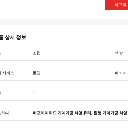
최고의
품 상세 정보
용
조립
색상
리 서비스
몰딩
패키지
크
1
조하다
퍼포레이티드 기계가공 석영 유리
,
환형 기계가공 석영