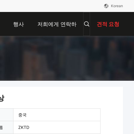
Korean
행사
저희에게 연락하
견적 요청
십시오
상
중국
름
ZKTD